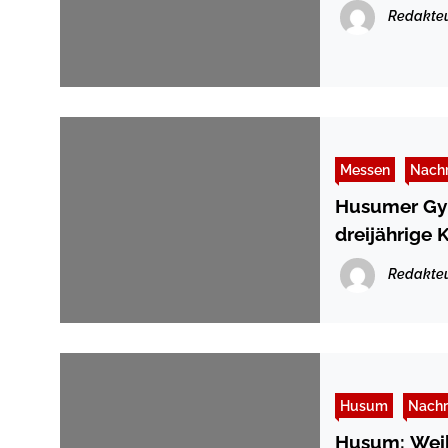
Redakte
Messen
Nachr
Husumer Gym
dreijährige
Redakte
Husum
Nachr
Husum: Weih