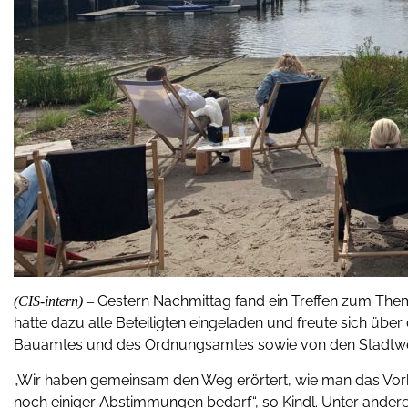
Gestern Nachmittag fand ein Treffen zum Them
(CIS-intern) –
hatte dazu alle Beteiligten eingeladen und freute sich über
Bauamtes und des Ordnungsamtes sowie von den Stadtwer
„Wir haben gemeinsam den Weg erörtert, wie man das Vorhab
noch einiger Abstimmungen bedarf“, so Kindl. Unter ande