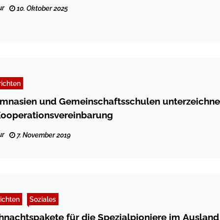
ur
10. Oktober 2025
ichten
nasien und Gemeinschaftsschulen unterzeichn
 Kooperationsvereinbarung
ur
7. November 2019
ichten
Soziales
nachtspakete für die Spezialpioniere im Ausland