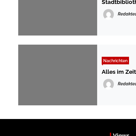
Stadtbibliot
Redakte
Nachrichten
Alles im Zei
Redakte
Views