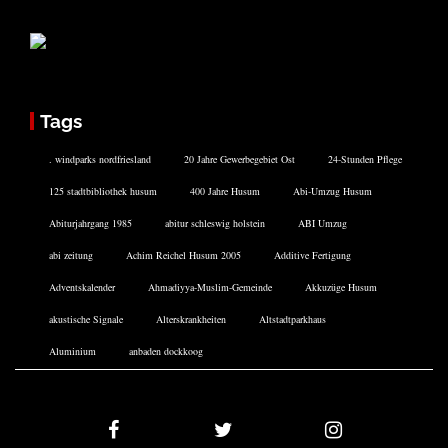
Tags
. windparks nordfriesland
20 Jahre Gewerbegebiet Ost
24-Stunden Pflege
125 stadtbibliothek husum
400 Jahre Husum
Abi-Umzug Husum
Abiturjahrgang 1985
abitur schleswig holstein
ABI Umzug
abi zeitung
Achim Reichel Husum 2005
Additive Fertigung
Adventskalender
Ahmadiyya-Muslim-Gemeinde
Akkuzüge Husum
akustische Signale
Alterskrankheiten
Altstadtparkhaus
Aluminium
anbaden dockkoog