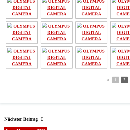
◄
1
2
Nächster Beitrag