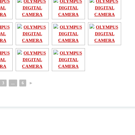
3
...
6
►