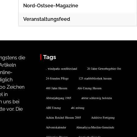
Nord-Ostsee-Magazine
Veranstaltungsfeed
Tags
ngstens die
rtikeln
. windparks nordfriesland
20 Jahre Gewerbegebiet Ost
nline-
24-Stunden Pflege
125 stadtbibliothek husum
iglich
200 Zeichen
400 Jahre Husum
Abi-Umzug Husum
l in
Abiturjahrgang 1985
abitur schleswig holstein
n uns bei
ABI Umzug
abi zeitung
te vor. Die
Achim Reichel Husum 2005
Additive Fertigung
Adventskalender
Ahmadiyya-Muslim-Gemeinde