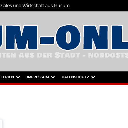
Soziales und Wirtschaft aus Husum
hrichten
nd Umgebung
LERIEN
IMPRESSUM
DATENSCHUTZ