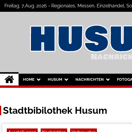
Skip
Freitag, 7,Aug. 2026 - Regionales, Messen, Einzelhandel, 
to
content
Husum-Online Nac
Nachrichten und Events für Husum u
HOME
HUSUM
NACHRICHTEN
FOTOGA
Stadtbibilothek Husum