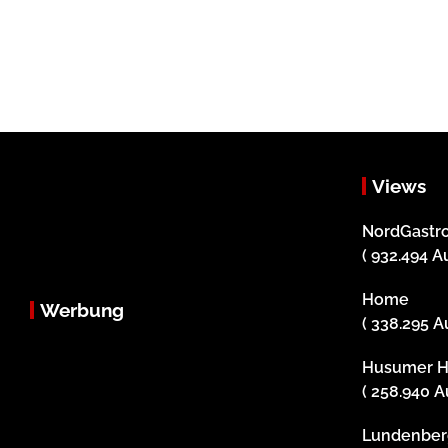
Views
NordGastro
( 932.494 A
Home
Werbung
( 338.295 A
Husumer H
( 258.940 A
Lundenber