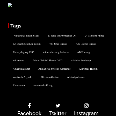
Tags
. windparks nordfriesland
20 Jahre Gewerbegebiet Ost
24-Stunden Pflege
125 stadtbibliothek husum
400 Jahre Husum
Abi-Umzug Husum
Abiturjahrgang 1985
abitur schleswig holstein
ABI Umzug
abi zeitung
Achim Reichel Husum 2005
Additive Fertigung
Adventskalender
Ahmadiyya-Muslim-Gemeinde
Akkuzüge Husum
akustische Signale
Alterskrankheiten
Altstadtparkhaus
Aluminium
anbaden dockkoog
Facebook
Twitter
Instagram