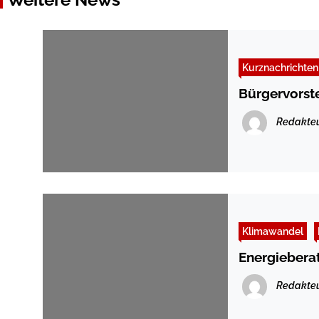
Kurznachrichten
Bürgervorst
Redakte
Klimawandel
Energiebera
Redakte