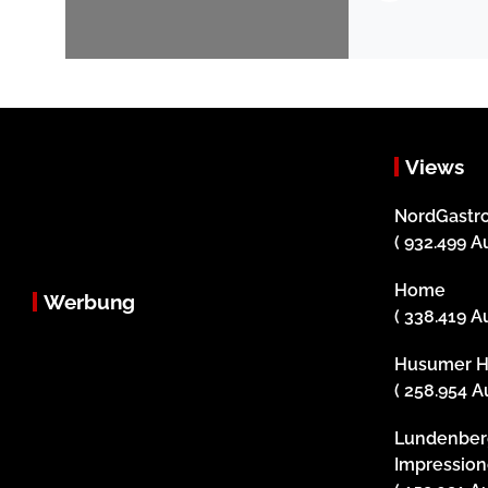
Views
NordGastro
( 932.499 A
Home
Werbung
( 338.419 A
Husumer H
( 258.954 A
Lundenber
Impression