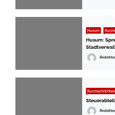
Husum
Kurzn
Husum: Spre
Stadtverwalt
Redakte
Kurznachrichten
Steuerabtei
Redakte