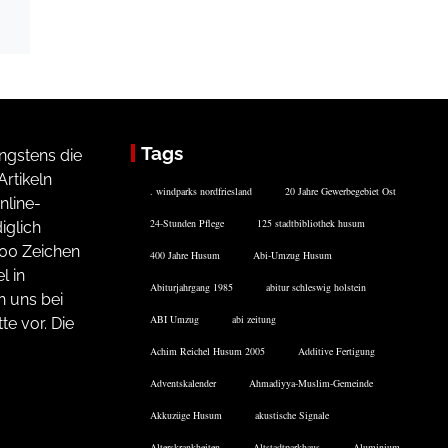
Tags
ngstens die
rtikeln
. windparks nordfriesland
20 Jahre Gewerbegebiet Ost
nline-
24-Stunden Pflege
125 stadtbibliothek husum
iglich
200 Zeichen
400 Jahre Husum
Abi-Umzug Husum
l in
Abiturjahrgang 1985
abitur schleswig holstein
n uns bei
ABI Umzug
abi zeitung
te vor. Die
Achim Reichel Husum 2005
Additive Fertigung
Adventskalender
Ahmadiyya-Muslim-Gemeinde
Akkuzüge Husum
akustische Signale
Alterskrankheiten
Altstadtparkhaus
Aluminium