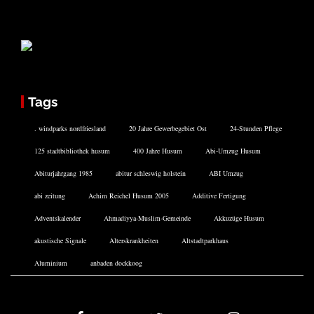
Tags
. windparks nordfriesland
20 Jahre Gewerbegebiet Ost
24-Stunden Pflege
125 stadtbibliothek husum
400 Jahre Husum
Abi-Umzug Husum
Abiturjahrgang 1985
abitur schleswig holstein
ABI Umzug
abi zeitung
Achim Reichel Husum 2005
Additive Fertigung
Adventskalender
Ahmadiyya-Muslim-Gemeinde
Akkuzüge Husum
akustische Signale
Alterskrankheiten
Altstadtparkhaus
Aluminium
anbaden dockkoog