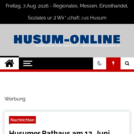
Skip
Freitag, 7,Aug. 2026 - Regionales, Messen, Einzelhandel,
to
content
Soziales und Wirtschaft aus Husum
Husum-Online
Nachrichten und Events für Husum
und Umgebung
Nachrichten
Werbung
Nachrichten
Husumer Rathaus am 12. Juni