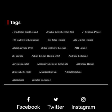
Tags
. windparks nordfriesland
20 Jahre Gewerbegebiet Ost
24-Stunden Pflege
125 stadtbibliothek husum
400 Jahre Husum
Abi-Umzug Husum
Abiturjahrgang 1985
abitur schleswig holstein
ABI Umzug
abi zeitung
Achim Reichel Husum 2005
Additive Fertigung
Adventskalender
Ahmadiyya-Muslim-Gemeinde
Akkuzüge Husum
akustische Signale
Alterskrankheiten
Altstadtparkhaus
Aluminium
anbaden dockkoog
Facebook
Twitter
Instagram