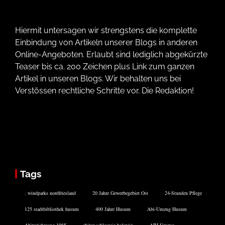
Hiermit untersagen wir strengstens die komplette
Einbindung von Artikeln unserer Blogs in anderen
Online-Angeboten. Erlaubt sind lediglich abgekürzte
Teaser bis ca. 200 Zeichen plus Link zum ganzen
Artikel in unseren Blogs. Wir behalten uns bei
Verstössen rechtliche Schritte vor. Die Redaktion!
Tags
. windparks nordfriesland
20 Jahre Gewerbegebiet Ost
24-Stunden Pflege
125 stadtbibliothek husum
400 Jahre Husum
Abi-Umzug Husum
Abiturjahrgang 1985
abitur schleswig holstein
ABI Umzug