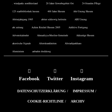
. windparks nordfriesland
20 Jahre Gewerbegebiet Ost
24-Stunden Pflege
125 stadtbibliothek husum
400 Jahre Husum
Abi-Umzug Husum
Abiturjahrgang 1985
abitur schleswig holstein
ABI Umzug
abi zeitung
Achim Reichel Husum 2005
Additive Fertigung
Adventskalender
Ahmadiyya-Muslim-Gemeinde
Akkuzüge Husum
akustische Signale
Alterskrankheiten
Altstadtparkhaus
Aluminium
anbaden dockkoog
Facebook
Twitter
Instagram
DATENSCHUTZERKLÄRUNG
IMPRESSUM
COOKIE-RICHTLINIE
ARCHIV