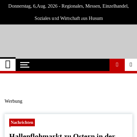
Skip
Donnerstag, 6,Aug. 2026 - Regionales, Messen, Einzelhandel,
to
content
Soziales und Wirtschaft aus Husum
Husum-Online
Nachrichten und Events für Husum und
Umgebung
Nachrichten
Werbung
Nachrichten
Hallenflohmarkt zu Ostern in der