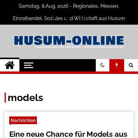
Skip
Samstag, 8,Aug. 2026 - Regionales, Messen,
to
content
Einzelhandel, Soziales und Wirtschaft aus Husum
Husum-Online
Nachrichten und Events für Husum
und Umgebung
Nachrichten
models
Nachrichten
Eine neue Chance für Models aus