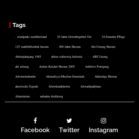
Tags
. windparks nordfriesland
20 Jahre Gewerbegebiet Ost
24-Stunden Pflege
125 stadtbibliothek husum
400 Jahre Husum
Abi-Umzug Husum
Abiturjahrgang 1985
abitur schleswig holstein
ABI Umzug
abi zeitung
Achim Reichel Husum 2005
Additive Fertigung
Adventskalender
Ahmadiyya-Muslim-Gemeinde
Akkuzüge Husum
akustische Signale
Alterskrankheiten
Altstadtparkhaus
Aluminium
anbaden dockkoog
Facebook
Twitter
Instagram