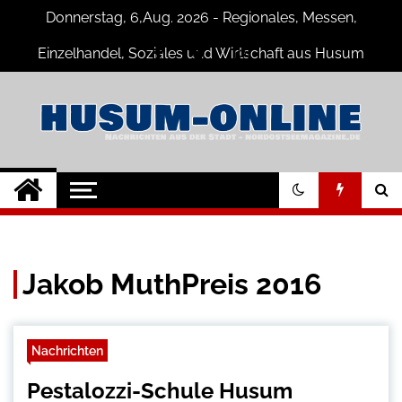
Skip
Donnerstag, 6,Aug. 2026 - Regionales, Messen,
to
content
Einzelhandel, Soziales und Wirtschaft aus Husum
Husum-Online
Nachrichten und Events für Husum
und Umgebung
Nachrichten
Jakob MuthPreis 2016
Nachrichten
Pestalozzi-Schule Husum