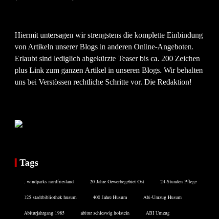
Hiermit untersagen wir strengstens die komplette Einbindung
von Artikeln unserer Blogs in anderen Online-Angeboten.
Erlaubt sind lediglich abgekürzte Teaser bis ca. 200 Zeichen
plus Link zum ganzen Artikel in unseren Blogs. Wir behalten
uns bei Verstössen rechtliche Schritte vor. Die Redaktion!
Tags
. windparks nordfriesland
20 Jahre Gewerbegebiet Ost
24-Stunden Pflege
125 stadtbibliothek husum
400 Jahre Husum
Abi-Umzug Husum
Abiturjahrgang 1985
abitur schleswig holstein
ABI Umzug