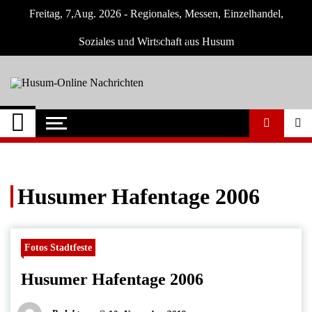
Skip
Freitag, 7,Aug. 2026 - Regionales, Messen, Einzelhandel,
to
content
Soziales und Wirtschaft aus Husum
Husum-Online
Nachrichten und Events für Husum und
Umgebung
Nachrichten
Husumer Hafentage 2006
Fotos Stadtfeste
Husumer Hafentage 2006