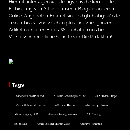
Hiermit untersagen wir strengstens die komplette
Einbindung von Artikeln unserer Blogs in anderen
Online-Angeboten. Erlaubt sind lediglich abgekürzte
Teaser bis ca. 200 Zeichen plus Link zum ganzen
Artikel in unseren Blogs. Wir behalten uns bei
Verstössen rechtliche Schritte vor. Die Redaktion!
Tags
. windparks nordfriesland
20 Jahre Gewerbegebiet Ost
24-Stunden Pflege
125 stadtbibliothek husum
400 Jahre Husum
Abi-Umzug Husum
Abiturjahrgang 1985
abitur schleswig holstein
ABI Umzug
abi zeitung
Achim Reichel Husum 2005
Additive Fertigung