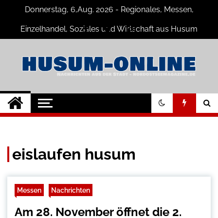
Skip
Donnerstag, 6,Aug. 2026 - Regionales, Messen,
to
content
Einzelhandel, Soziales und Wirtschaft aus Husum
Husum-Online
Nachrichten und Events für Husum
und Umgebung
Nachrichten
eislaufen husum
Messen
Nachrichten
Am 28. November öffnet die 2.