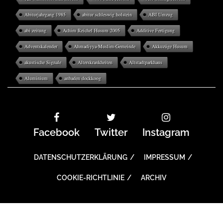
Abiturjahrgang 1985
abitur schleswig holstein
ABI Umzug
abi zeitung
Achim Reichel Husum 2005
Additive Fertigung
Adventskalender
Ahmadiyya-Muslim-Gemeinde
Akkuzüge Husum
akustische Signale
Alterskrankheiten
Altstadtparkhaus
Aluminium
anbaden dockkoog
Facebook
Twitter
Instagram
DATENSCHUTZERKLÄRUNG
IMPRESSUM
COOKIE-RICHTLINIE
ARCHIV