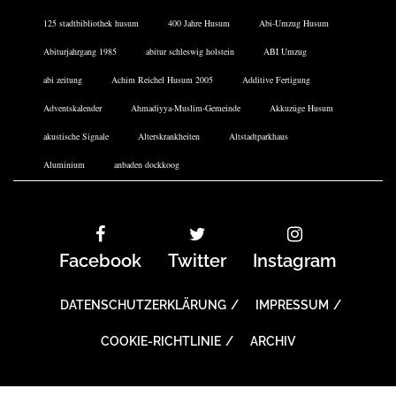
125 stadtbibliothek husum
400 Jahre Husum
Abi-Umzug Husum
Abiturjahrgang 1985
abitur schleswig holstein
ABI Umzug
abi zeitung
Achim Reichel Husum 2005
Additive Fertigung
Adventskalender
Ahmadiyya-Muslim-Gemeinde
Akkuzüge Husum
akustische Signale
Alterskrankheiten
Altstadtparkhaus
Aluminium
anbaden dockkoog
Facebook
Twitter
Instagram
DATENSCHUTZERKLÄRUNG
IMPRESSUM
COOKIE-RICHTLINIE
ARCHIV