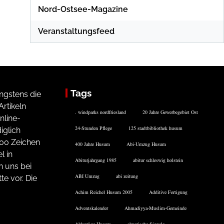
Nord-Ostsee-Magazine
Veranstaltungsfeed
Tags
ngstens die
rtikeln
. windparks nordfriesland
20 Jahre Gewerbegebiet Ost
nline-
24-Stunden Pflege
125 stadtbibliothek husum
iglich
200 Zeichen
400 Jahre Husum
Abi-Umzug Husum
l in
Abiturjahrgang 1985
abitur schleswig holstein
n uns bei
ABI Umzug
abi zeitung
te vor. Die
Achim Reichel Husum 2005
Additive Fertigung
Adventskalender
Ahmadiyya-Muslim-Gemeinde