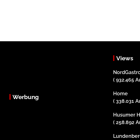
Views
NordGastro
( 932.465 A
Home
Werbung
( 338.031 A
Husumer H
( 258.892 A
Lundenber