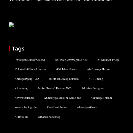
Tags
. windparks nordfriesland
20 Jahre Gewerbegebiet Ost
24-Stunden Pflege
125 stadtbibliothek husum
400 Jahre Husum
Abi-Umzug Husum
Abiturjahrgang 1985
abitur schleswig holstein
ABI Umzug
abi zeitung
Achim Reichel Husum 2005
Additive Fertigung
Adventskalender
Ahmadiyya-Muslim-Gemeinde
Akkuzüge Husum
akustische Signale
Alterskrankheiten
Altstadtparkhaus
Aluminium
anbaden dockkoog