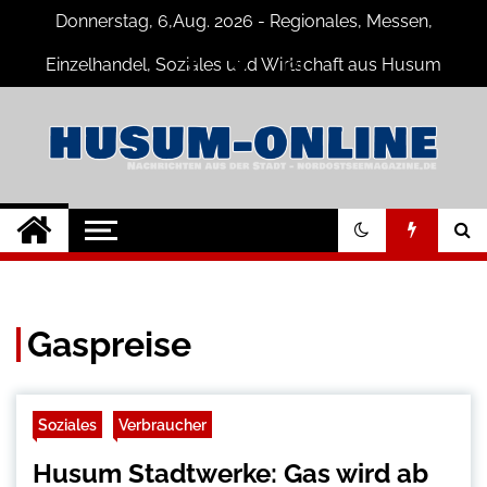
Skip
Donnerstag, 6,Aug. 2026 - Regionales, Messen,
to
content
Einzelhandel, Soziales und Wirtschaft aus Husum
Husum-Online
Nachrichten und Events für Husum
und Umgebung
Nachrichten
Gaspreise
Soziales
Verbraucher
Husum Stadtwerke: Gas wird ab