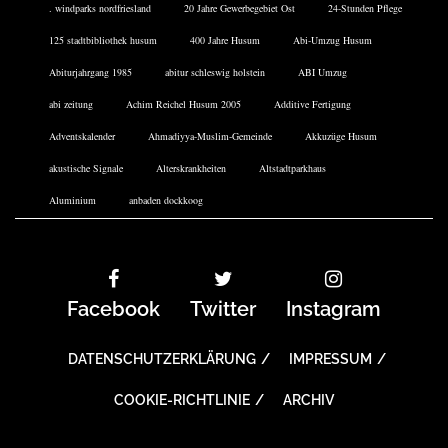
. windparks nordfriesland
20 Jahre Gewerbegebiet Ost
24-Stunden Pflege
125 stadtbibliothek husum
400 Jahre Husum
Abi-Umzug Husum
Abiturjahrgang 1985
abitur schleswig holstein
ABI Umzug
abi zeitung
Achim Reichel Husum 2005
Additive Fertigung
Adventskalender
Ahmadiyya-Muslim-Gemeinde
Akkuzüge Husum
akustische Signale
Alterskrankheiten
Altstadtparkhaus
Aluminium
anbaden dockkoog
Facebook
Twitter
Instagram
DATENSCHUTZERKLÄRUNG
IMPRESSUM
COOKIE-RICHTLINIE
ARCHIV