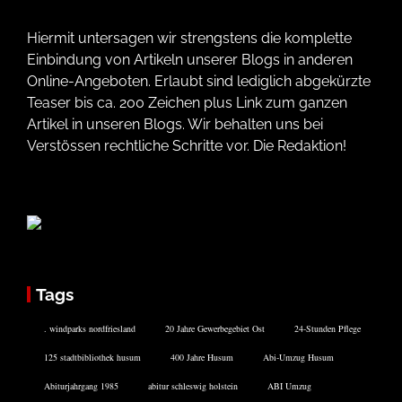
Hiermit untersagen wir strengstens die komplette
Einbindung von Artikeln unserer Blogs in anderen
Online-Angeboten. Erlaubt sind lediglich abgekürzte
Teaser bis ca. 200 Zeichen plus Link zum ganzen
Artikel in unseren Blogs. Wir behalten uns bei
Verstössen rechtliche Schritte vor. Die Redaktion!
Tags
. windparks nordfriesland
20 Jahre Gewerbegebiet Ost
24-Stunden Pflege
125 stadtbibliothek husum
400 Jahre Husum
Abi-Umzug Husum
Abiturjahrgang 1985
abitur schleswig holstein
ABI Umzug